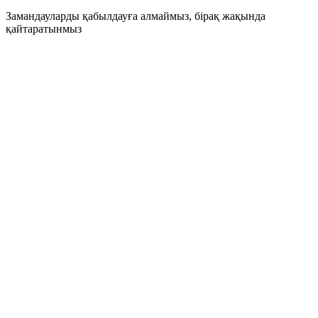
Замандауларды қабылдауға алмаймыз, бірақ жақында
қайтаратынмыз