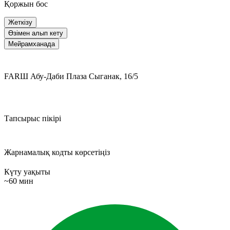
Қоржын бос
Жеткізу
Өзімен алып кету
Мейрамханада
FARШ Абу-Даби Плаза
Сыганак, 16/5
Тапсырыс пікірі
Жарнамалық кодты көрсетіңіз
Күту уақыты
~60 мин