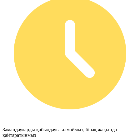
Замандауларды қабылдауға алмаймыз, бірақ жақында
қайтаратынмыз