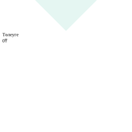
Төлеуге
0
₸