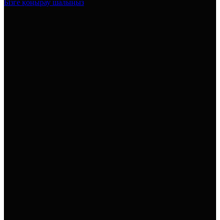
Бізге қоңырау шалыңыз