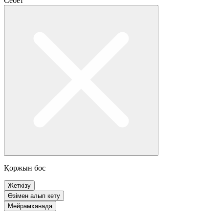
Себет
Қоржын бос
Жеткізу
Өзімен алып кету
Мейрамханада