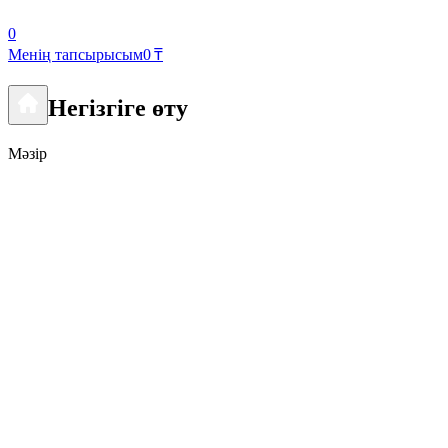
0
Менің тапсырысым
0 ₸
Негізгіге өту
Мәзір