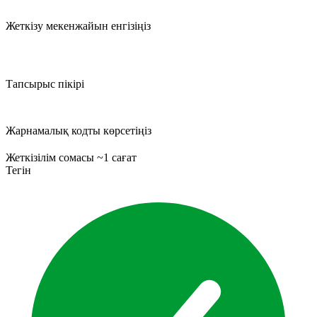
Жеткізу мекенжайын енгізіңіз
Тапсырыс пікірі
Жарнамалық кодты көрсетіңіз
Жеткізілім сомасы ~1 сағат
Тегін