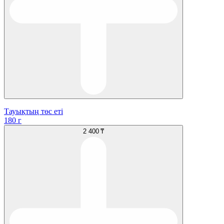
Тауықтың төс еті
180 г
2 400 ₸