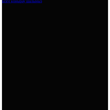
Бізге қоңырау шалыңыз