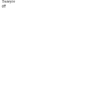
Төлеуге
0
₸