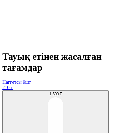
Тауық етінен жасалған
тағамдар
Наггетсы 9шт
210 г
1 500 ₸