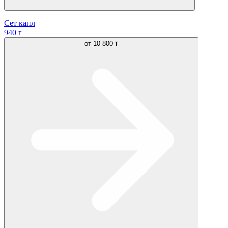
Сет капл
940 г
от
10 800 ₸