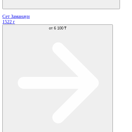
Сет Заманауи
1522 г
от
6 100 ₸